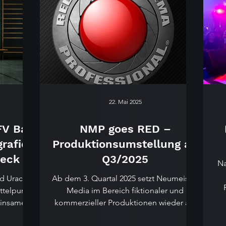
el oder
 und
e
22. Mai 2025
FV Bad
NMP goes RED –
rafie
Produktionsumstellung ab
weck
Q3/2025
Na
ad Urach
Ab dem 3. Quartal 2025 setzt Neumeister
ttelpunkt,
Media im Bereich fiktionaler und
einsame
kommerzieller Produktionen wieder auf
 Für den
RED Cinema Cameras....