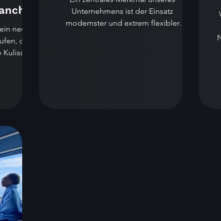
ranche
Unternehmens ist der Einsatz
modernster und extrem flexibler
Technik, die es uns ermöglicht, auch in...
N
ufen, das
e Kulissen