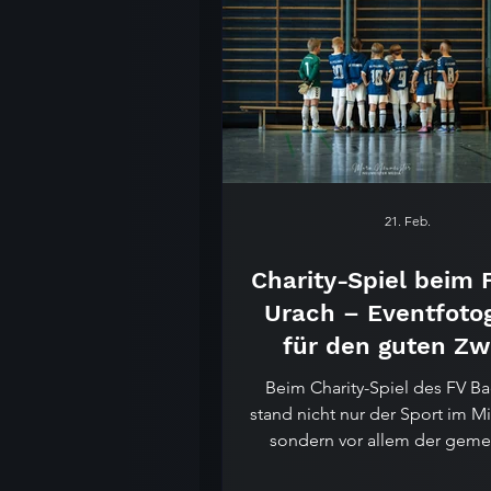
Stimmung unter freiem Himm
stimmungsvolle Firmen-
Sommerfeiern – unser
21. Feb.
Charity-Spiel beim 
Urach – Eventfotog
für den guten Z
Beim Charity-Spiel des FV B
stand nicht nur der Sport im Mi
sondern vor allem der gem
Einsatz für eine gute Sache.