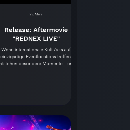
25. März
Release: Aftermovie
"REDNEX LIVE"
Wenn internationale Kult-Acts auf
einzigartige Eventlocations treffen,
ntstehen besondere Momente – und
genau diese Momente wurden beim
Auftritt von Rednex im Almrausch
eutlingen eindrucksvoll festgehalten.
Das offizielle Aftermovie zu diesem
unvergesslichen Event ist ab sofort
online.