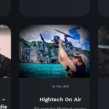
er e.V.
m Tag
hlreiche
on haben
26. Dez. 2024
 –
Hightech On Air
die
Ein zentrales Merkmal unseres