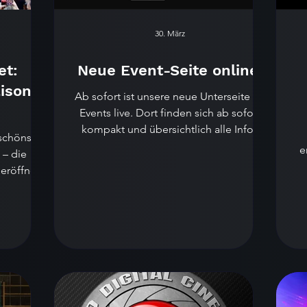
30. März
et:
Neue Event-Seite online!
ison
Ab sofort ist unsere neue Unterseite für
Events live. Dort finden sich ab sofort
kompakt und übersichtlich alle Infos
 schönste
rund um unsere Leistungen im Bereich
e
 – die
Eventfotografie und Eventvideo. Egal ob
eröffnet!
Club, Festival, Firmenveranstaltung oder
, viel
Live-Konzert – die Seite richtet sich an
R
freude
Veranstalter, Artists, Musiker und Bands,
 Wochen
die ihre Events professionell festhalten
tige
und wirkungsvoll präsentieren wollen.
Suttgart,
Neben Infos zu unseren Leistungen gibt
inaus. Ob
es eine Auswahl an Eventfotos aus
musik und
verschie
 Festival-