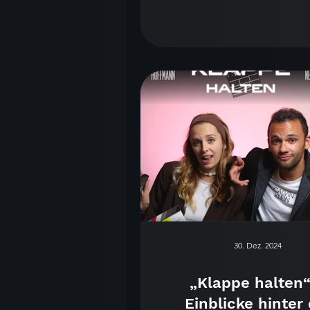
Verein für krebskranke Kind
Tübingen wurden an diese
Spenden gesammelt – und za
Jugendvereine aus der Regi
mitgemacht.
30. Dez. 2024
„Klappe halten“
Einblicke hinter 