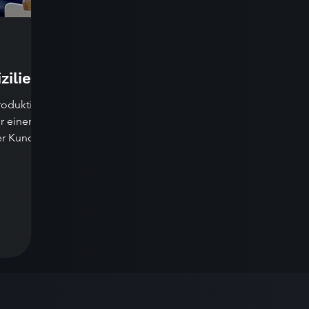
zilien
roduktion
r einen
er Kunden
..