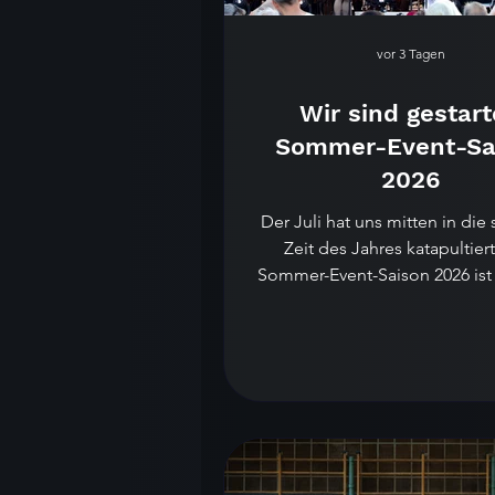
vor 3 Tagen
Wir sind gestart
Sommer-Event-Sa
2026
Der Juli hat uns mitten in die
Zeit des Jahres katapultiert
Sommer-Event-Saison 2026 ist 
Mit brandneuem Equipment
Energie und noch mehr Vor
begleiten wir seit einigen
wieder zahlreiche großar
Veranstaltungen in der Region 
Esslingen, Ulm und darüber h
regionales Stadtfest mit Live
Straßenkünstlern, ausgelassene