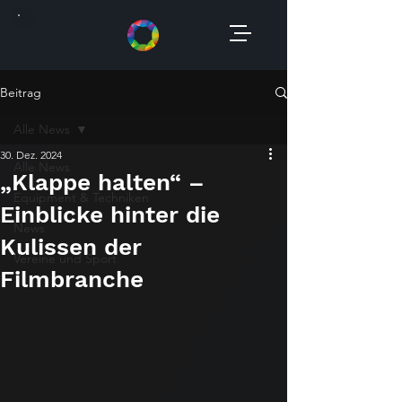
Beitrag
Alle News
30. Dez. 2024
Alle News
„Klappe halten“ –
Equipment & Techniken
Einblicke hinter die
News
Kulissen der
Vereine und Sport
Filmbranche