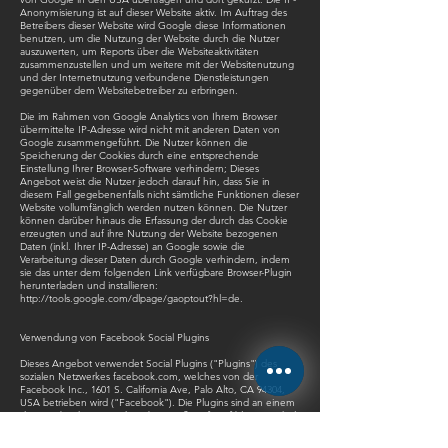
Anonymisierung ist auf dieser Website aktiv. Im Auftrag des
Betreibers dieser Website wird Google diese Informationen
benutzen, um die Nutzung der Website durch die Nutzer
auszuwerten, um Reports über die Websiteaktivitäten
zusammenzustellen und um weitere mit der Websitenutzung
und der Internetnutzung verbundene Dienstleistungen
gegenüber dem Websitebetreiber zu erbringen.
Die im Rahmen von Google Analytics von Ihrem Browser
übermittelte IP-Adresse wird nicht mit anderen Daten von
Google zusammengeführt. Die Nutzer können die
Speicherung der Cookies durch eine entsprechende
Einstellung Ihrer Browser-Software verhindern; Dieses
Angebot weist die Nutzer jedoch darauf hin, dass Sie in
diesem Fall gegebenenfalls nicht sämtliche Funktionen dieser
Website vollumfänglich werden nutzen können. Die Nutzer
können darüber hinaus die Erfassung der durch das Cookie
erzeugten und auf ihre Nutzung der Website bezogenen
Daten (inkl. Ihrer IP-Adresse) an Google sowie die
Verarbeitung dieser Daten durch Google verhindern, indem
sie das unter dem folgenden Link verfügbare Browser-Plugin
herunterladen und installieren:
http://tools.google.com/dlpage/gaoptout?hl=de.
Verwendung von Facebook Social Plugins
Dieses Angebot verwendet Social Plugins ("Plugins") des
sozialen Netzwerkes facebook.com, welches von der
Facebook Inc., 1601 S. California Ave, Palo Alto, CA 94304,
USA betrieben wird ("Facebook"). Die Plugins sind an einem
der Facebook Logos erkennbar (weißes „f“ auf blauer Kachel
oder ein „Daumen hoch“-Zeichen) oder sind mit dem Zusatz
"Facebook Social Plugin" gekennzeichnet. Die Liste und das