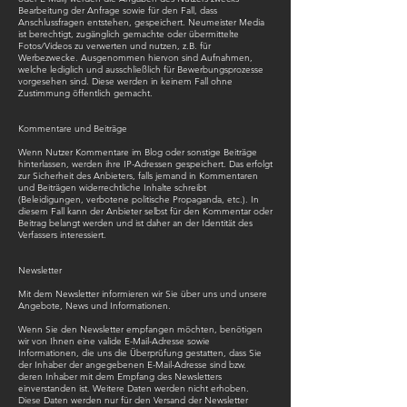
Bearbeitung der Anfrage sowie für den Fall, dass
Anschlussfragen entstehen, gespeichert. Neumeister Media
ist berechtigt, zugänglich gemachte oder übermittelte
Fotos/Videos zu verwerten und nutzen, z.B. für
Werbezwecke. Ausgenommen hiervon sind Aufnahmen,
welche lediglich und ausschließlich für Bewerbungsprozesse
vorgesehen sind. Diese werden in keinem Fall ohne
Zustimmung öffentlich gemacht.
Kommentare und Beiträge
Wenn Nutzer Kommentare im Blog oder sonstige Beiträge
hinterlassen, werden ihre IP-Adressen gespeichert. Das erfolgt
zur Sicherheit des Anbieters, falls jemand in Kommentaren
und Beiträgen widerrechtliche Inhalte schreibt
(Beleidigungen, verbotene politische Propaganda, etc.). In
diesem Fall kann der Anbieter selbst für den Kommentar oder
Beitrag belangt werden und ist daher an der Identität des
Verfassers interessiert.
Newsletter
Mit dem Newsletter informieren wir Sie über uns und unsere
Angebote, News und Informationen.
Wenn Sie den Newsletter empfangen möchten, benötigen
wir von Ihnen eine valide E-Mail-Adresse sowie
Informationen, die uns die Überprüfung gestatten, dass Sie
der Inhaber der angegebenen E-Mail-Adresse sind bzw.
deren Inhaber mit dem Empfang des Newsletters
einverstanden ist. Weitere Daten werden nicht erhoben.
Diese Daten werden nur für den Versand der Newsletter