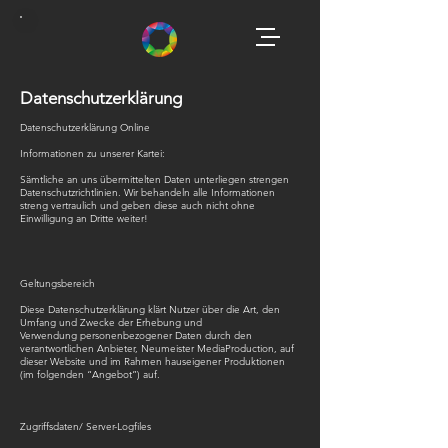
Datenschutzerklärung
Datenschutzerklärung Online
Informationen zu unserer Kartei:
Sämtliche an uns übermittelten Daten unterliegen strengen
Datenschutzrichtlinien. Wir behandeln alle Informationen
streng vertraulich und geben diese auch nicht ohne
Einwilligung an Dritte weiter!
Geltungsbereich
Diese Datenschutzerklärung klärt Nutzer über die Art, den
Umfang und Zwecke der Erhebung und
Verwendung personenbezogener Daten durch den
verantwortlichen Anbieter, Neumeister MediaProduction, auf
dieser Website und im Rahmen hauseigener Produktionen
(im folgenden “Angebot”) auf.
Zugriffsdaten/ Server-Logfiles