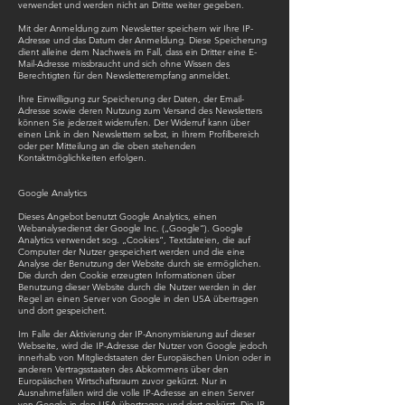
verwendet und werden nicht an Dritte weiter gegeben.
Mit der Anmeldung zum Newsletter speichern wir Ihre IP-
Adresse und das Datum der Anmeldung. Diese Speicherung
dient alleine dem Nachweis im Fall, dass ein Dritter eine E-
Mail-Adresse missbraucht und sich ohne Wissen des
Berechtigten für den Newsletterempfang anmeldet.
Ihre Einwilligung zur Speicherung der Daten, der Email-
Adresse sowie deren Nutzung zum Versand des Newsletters
können Sie jederzeit widerrufen. Der Widerruf kann über
einen Link in den Newslettern selbst, in Ihrem Profilbereich
oder per Mitteilung an die oben stehenden
Kontaktmöglichkeiten erfolgen.
Google Analytics
Dieses Angebot benutzt Google Analytics, einen
Webanalysedienst der Google Inc. („Google“). Google
Analytics verwendet sog. „Cookies“, Textdateien, die auf
Computer der Nutzer gespeichert werden und die eine
Analyse der Benutzung der Website durch sie ermöglichen.
Die durch den Cookie erzeugten Informationen über
Benutzung dieser Website durch die Nutzer werden in der
Regel an einen Server von Google in den USA übertragen
und dort gespeichert.
Im Falle der Aktivierung der IP-Anonymisierung auf dieser
Webseite, wird die IP-Adresse der Nutzer von Google jedoch
innerhalb von Mitgliedstaaten der Europäischen Union oder in
anderen Vertragsstaaten des Abkommens über den
Europäischen Wirtschaftsraum zuvor gekürzt. Nur in
Ausnahmefällen wird die volle IP-Adresse an einen Server
von Google in den USA übertragen und dort gekürzt. Die IP-