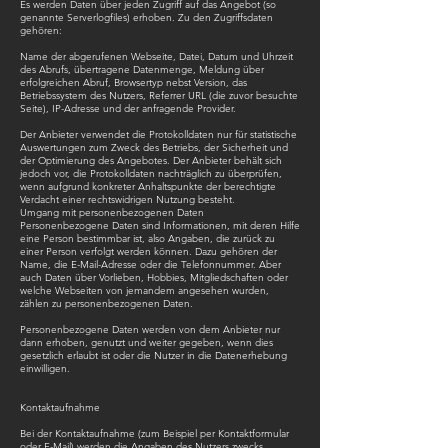
Es werden Daten über jeden Zugriff auf das Angebot (so
genannte Serverlogfiles) erhoben. Zu den Zugriffsdaten
gehören:
Name der abgerufenen Webseite, Datei, Datum und Uhrzeit
des Abrufs, übertragene Datenmenge, Meldung über
erfolgreichen Abruf, Browsertyp nebst Version, das
Betriebssystem des Nutzers, Referrer URL (die zuvor besuchte
Seite), IP-Adresse und der anfragende Provider.
Der Anbieter verwendet die Protokolldaten nur für statistische
Auswertungen zum Zweck des Betriebs, der Sicherheit und
der Optimierung des Angebotes. Der Anbieter behält sich
jedoch vor, die Protokolldaten nachträglich zu überprüfen,
wenn aufgrund konkreter Anhaltspunkte der berechtigte
Verdacht einer rechtswidrigen Nutzung besteht.
Umgang mit personenbezogenen Daten
Personenbezogene Daten sind Informationen, mit deren Hilfe
eine Person bestimmbar ist, also Angaben, die zurück zu
einer Person verfolgt werden können. Dazu gehören der
Name, die E-Mail-Adresse oder die Telefonnummer. Aber
auch Daten über Vorlieben, Hobbies, Mitgliedschaften oder
welche Webseiten von jemandem angesehen wurden,
zählen zu personenbezogenen Daten.
Personenbezogene Daten werden von dem Anbieter nur
dann erhoben, genutzt und weiter gegeben, wenn dies
gesetzlich erlaubt ist oder die Nutzer in die Datenerhebung
einwilligen.
Kontaktaufnahme
Bei der Kontaktaufnahme (zum Beispiel per Kontaktformular
oder E-Mail) werden die Angaben des Nutzers zwecks