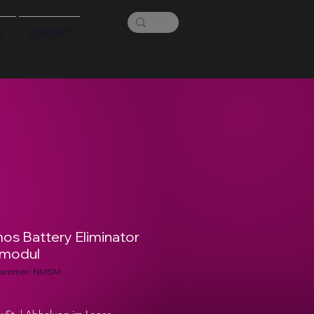
S
KONTAKT
os Battery Eliminator
modul
lnummer: NMSM
Preis