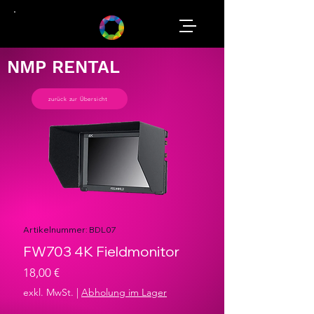
NMP RENTAL
zurück zur Übersicht
Artikelnummer: BDL07
FW703 4K Fieldmonitor
Preis
18,00 €
exkl. MwSt.
|
Abholung im Lager