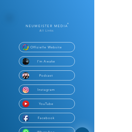
®
NEUMEISTER MEDIA
All Links
Offizielle Website
I'm Awake
Podcast
Instagram
YouTube
Facebook