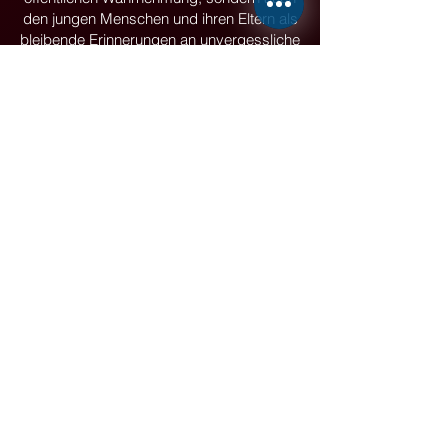
den jungen Menschen und ihren Eltern als
bleibende Erinnerungen an unvergessliche
Erlebnisse.
Darüber hinaus begleiten wir
Veranstaltungen mit professionellen Film-
und Fotoaufnahmen, die nicht nur den
Anforderungen der Presse entsprechen,
sondern auf einem außergewöhnlich
hohen fotografischen Niveau produziert
werden, welches im Low-Budget-Bereich
ansonsten eher selten zu finden ist.
Unsere hochwertigen Shooting-
Aufnahmen setzen eure Events perfekt in
Szene und lassen die besonderen
Momente noch lange nachwirken.
Wir wollen gemeinsam die Zukunft
gestalten und jungen Menschen eine
Plattform geben.