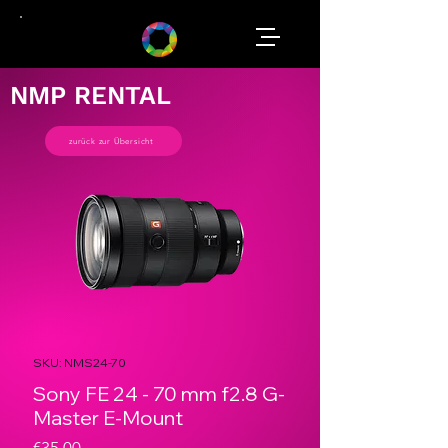
NMP RENTAL
zurück zur Übersicht
SKU: NMS24-70
Sony FE 24 - 70 mm f2.8 G-
Master E-Mount
Price