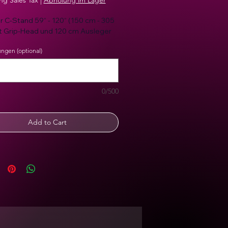
ng Sales Tax
|
Abholung im Lager
 C-Stand 59“ - 120“ (150 cm - 305 
t Grip-Head und 120 cm Ausleger
gen (optional)
0/500
Add to Cart