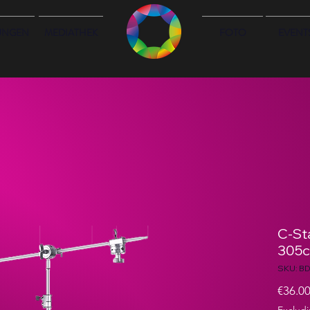
UNGEN
MEDIATHEK
FOTO
EVENT
C-Sta
305
SKU: B
€36.0