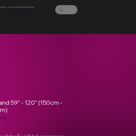
S
KONTAKT
nd 59“ - 120“ (150cm -
cm)
DL19
Price
0