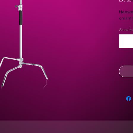
Excludi
Neewer
cm) mi
Anmerkun