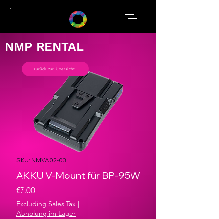
NMP RENTAL
zurück zur Übersicht
SKU: NMVA02-03
AKKU V-Mount für BP-95W
Price
€7.00
Excluding Sales Tax
|
Abholung im Lager