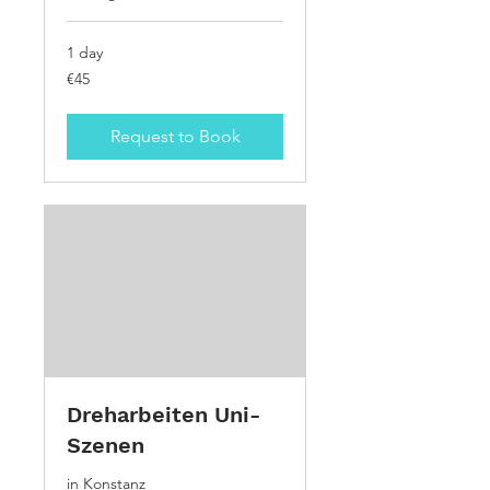
1 day
45
€45
euros
Request to Book
Dreharbeiten Uni-
Szenen
in Konstanz